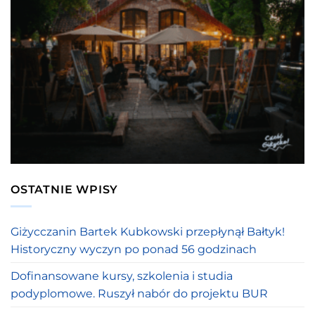
OSTATNIE WPISY
Giżycczanin Bartek Kubkowski przepłynął Bałtyk!
Historyczny wyczyn po ponad 56 godzinach
Dofinansowane kursy, szkolenia i studia
podyplomowe. Ruszył nabór do projektu BUR