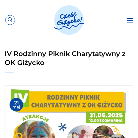
Przewiń
do
zawartości
IV Rodzinny Piknik Charytatywny z
OK Giżycko
21
maj