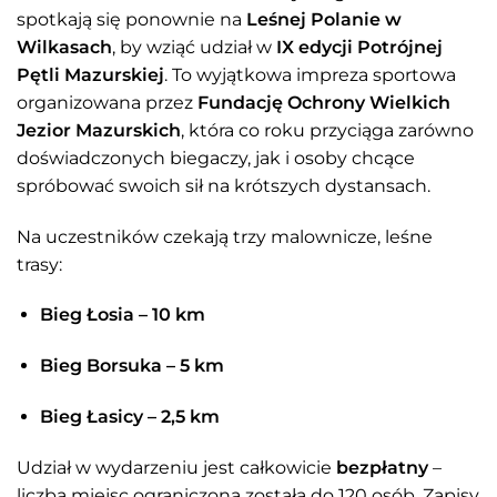
spotkają się ponownie na
Leśnej Polanie w
Wilkasach
, by wziąć udział w
IX edycji Potrójnej
Pętli Mazurskiej
. To wyjątkowa impreza sportowa
organizowana przez
Fundację Ochrony Wielkich
Jezior Mazurskich
, która co roku przyciąga zarówno
doświadczonych biegaczy, jak i osoby chcące
spróbować swoich sił na krótszych dystansach.
Na uczestników czekają trzy malownicze, leśne
trasy:
Bieg Łosia – 10 km
Bieg Borsuka – 5 km
Bieg Łasicy – 2,5 km
Udział w wydarzeniu jest całkowicie
bezpłatny
–
liczba miejsc ograniczona została do 120 osób. Zapisy