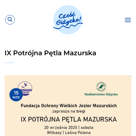
Przewiń
do
zawartości
IX Potrójna Pętla Mazurska
15
wrz