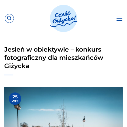
Przewiń
do
zawartości
Jesień w obiektywie – konkurs
fotograficzny dla mieszkańców
Giżycka
25
wrz