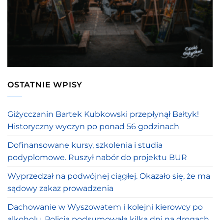
OSTATNIE WPISY
Giżycczanin Bartek Kubkowski przepłynął Bałtyk!
Historyczny wyczyn po ponad 56 godzinach
Dofinansowane kursy, szkolenia i studia
podyplomowe. Ruszył nabór do projektu BUR
Wyprzedzał na podwójnej ciągłej. Okazało się, że ma
sądowy zakaz prowadzenia
Dachowanie w Wyszowatem i kolejni kierowcy po
alkoholu. Policja podsumowała kilka dni na drogach