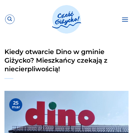
Przewiń
do
zawartości
Kiedy otwarcie Dino w gminie
Giżycko? Mieszkańcy czekają z
niecierpliwością!
25
mar