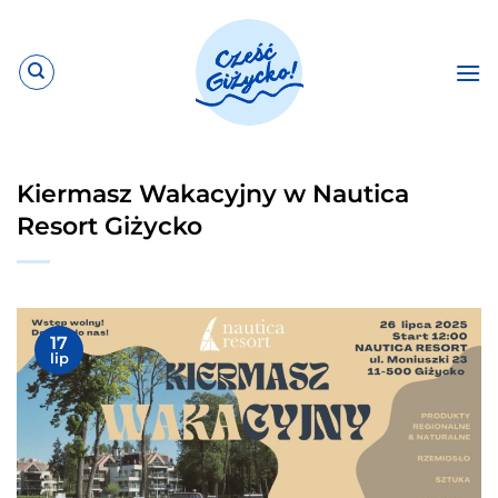
Przewiń
do
zawartości
Kiermasz Wakacyjny w Nautica
Resort Giżycko
17
lip