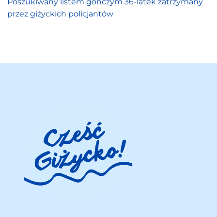
Poszukiwany listem gończym 36-latek zatrzymany
przez giżyckich policjantów