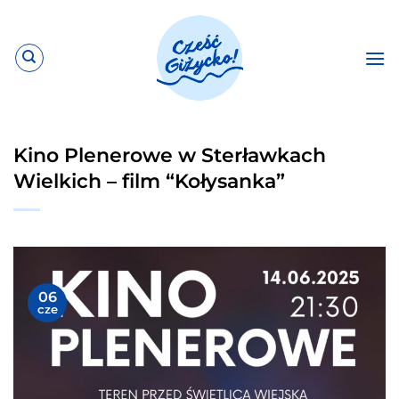
Przewiń
do
zawartości
Kino Plenerowe w Sterławkach
Wielkich – film “Kołysanka”
06
cze