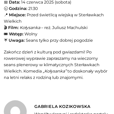
📅
Data:
14 czerwca 2025 (sobota)
🕤
Godzina:
21:30
📍
Miejsce:
Przed świetlicą wiejską w Sterławkach
Wielkich
🎬
Film:
Kołysanka
– reż. Juliusz Machulski
🎟
Wstęp:
Wolny
☔️
Uwaga:
Seans tylko przy dobrej pogodzie
Zakończ dzień z kulturą pod gwiazdami! Po
rowerowej wyprawie zapraszamy na wieczorny
seans plenerowy w klimatycznych Sterławkach
Wielkich. Komedia
„Kołysanka”
to doskonały wybór
na letni relaks z rodziną lub znajomymi.
GABRIELA KOZIKOWSKA