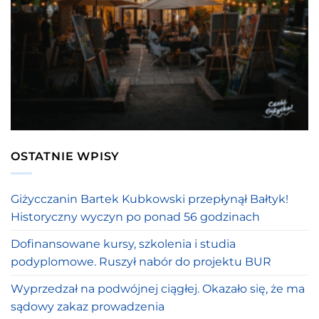
OSTATNIE WPISY
Giżycczanin Bartek Kubkowski przepłynął Bałtyk!
Historyczny wyczyn po ponad 56 godzinach
Dofinansowane kursy, szkolenia i studia
podyplomowe. Ruszył nabór do projektu BUR
Wyprzedzał na podwójnej ciągłej. Okazało się, że ma
sądowy zakaz prowadzenia