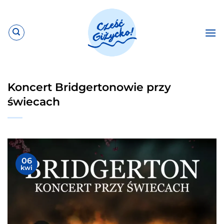
Przewiń
do
zawartości
Koncert Bridgertonowie przy
świecach
06
kwi