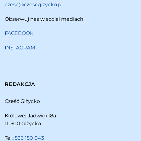
czesc@czescgizycko.pl
Obserwuj nas w social mediach:
FACEBOOK
INSTAGRAM
REDAKCJA
Cześć Giżycko
Królowej Jadwigi 18a
11-500 Giżycko
Tel.:
536 150 043