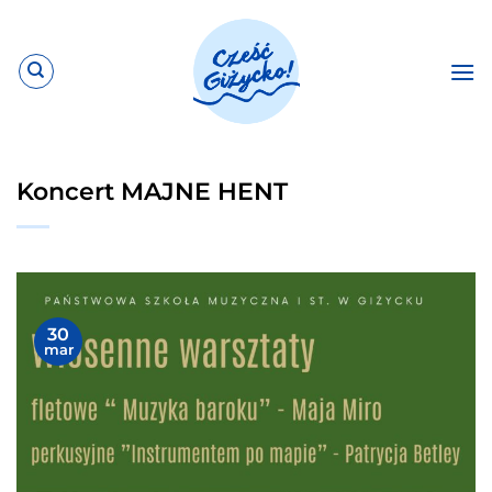
Przewiń
do
zawartości
Koncert MAJNE HENT
30
mar