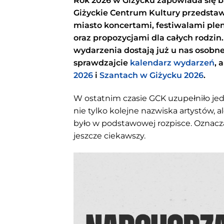
Rok 2026 w Giżycku zapowiada się 
Giżyckie Centrum Kultury przedsta
miasto koncertami, festiwalami pl
oraz propozycjami dla całych rodzin.
wydarzenia dostają już u nas osobne
sprawdzajcie
kalendarz wydarzeń
, 
2026
i
Szantach w Giżycku 2026
.
W ostatnim czasie GCK uzupełniło jed
nie tylko kolejne nazwiska artystów, 
było w podstawowej rozpisce. Oznacza
jeszcze ciekawszy.