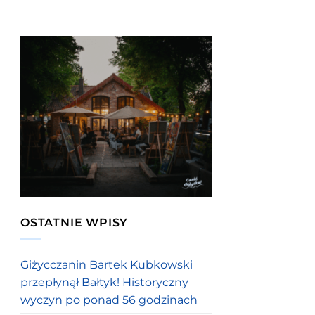
OSTATNIE WPISY
Giżycczanin Bartek Kubkowski
przepłynął Bałtyk! Historyczny
wyczyn po ponad 56 godzinach