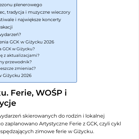
t sezonu plenerowego
c, tradycja i muzyczne wieczory
tiwale i największe koncerty
akacji
wydarzeń?
zenia GCK w Giżycku 2026
a GCK w Giżycku?
ę z aktualizacjami?
bny przewodnik?
jeszcze zmieniać?
w Giżycku 2026
ku. Ferie, WOŚP i
ycje
ydarzeń skierowanych do rodzin i lokalnej
go zaplanowano Artystyczne Ferie z GCK, czyli cykl
y spędzających zimowe ferie w Giżycku.