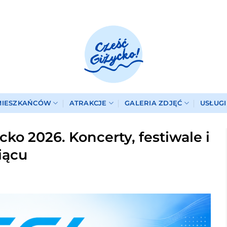
MIESZKAŃCÓW
ATRAKCJE
GALERIA ZDJĘĆ
USŁUG
o 2026. Koncerty, festiwale i
iącu