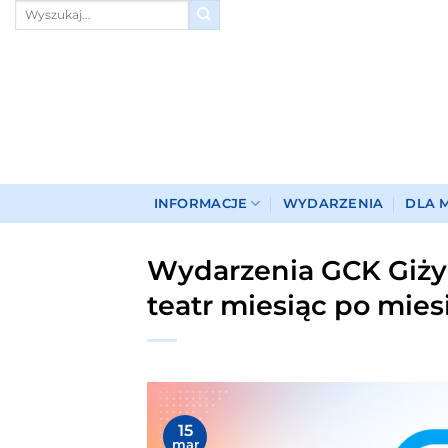
Przewiń
do
zawartości
INFORMACJE
WYDARZENIA
DLA 
Wydarzenia GCK Giżyck
teatr miesiąc po mies
15
mar