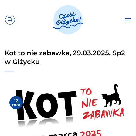
Przewiń
do
zawartości
Kot to nie zabawka, 29.03.2025, Sp2
w Giżycku
12
mar