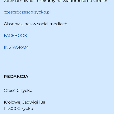
zareklamować – czekamy na wiadomość od Ciebie!
czesc@czescgizycko.pl
Obserwuj nas w social mediach:
FACEBOOK
INSTAGRAM
REDAKCJA
Cześć Giżycko
Królowej Jadwigi 18a
11-500 Giżycko