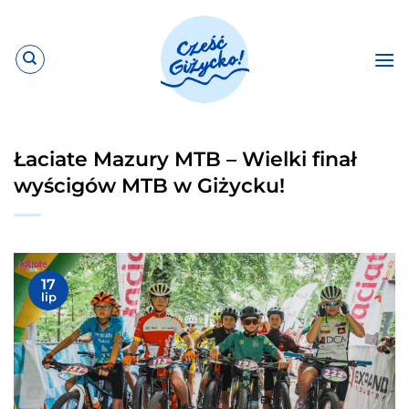
Przewiń
do
zawartości
Łaciate Mazury MTB – Wielki finał
wyścigów MTB w Giżycku!
17
lip