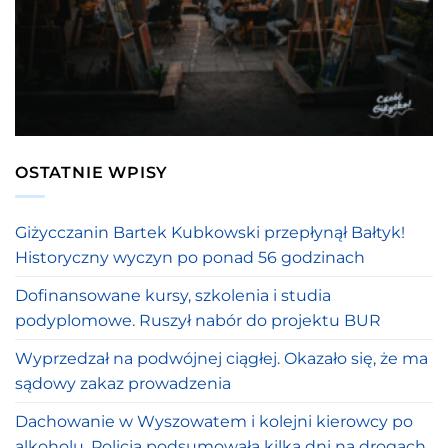
OSTATNIE WPISY
Giżycczanin Bartek Kubkowski przepłynął Bałtyk!
Historyczny wyczyn po ponad 56 godzinach
Dofinansowane kursy, szkolenia i studia
podyplomowe. Ruszył nabór do projektu BUR
Wyprzedzał na podwójnej ciągłej. Okazało się, że ma
sądowy zakaz prowadzenia
Dachowanie w Wyszowatem i kolejni kierowcy po
alkoholu. Policja podsumowała kilka dni na drogach