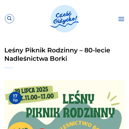
Przewiń
do
zawartości
Leśny Piknik Rodzinny – 80-lecie
Nadleśnictwa Borki
17
lip