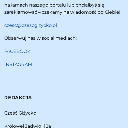
na łamach naszego portalu lub chciałbyś się
zareklamować – czekamy na wiadomość od Ciebie!
czesc@czescgizycko.pl
Obserwuj nas w social mediach:
FACEBOOK
INSTAGRAM
REDAKCJA
Cześć Giżycko
Królowej Jadwigi 18a