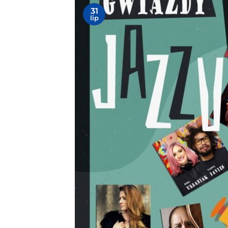
31
lip