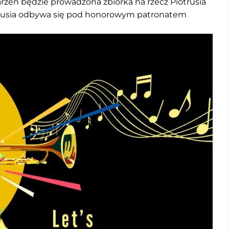
rzeń będzie prowadzona zbiórka na rzecz Piotrusia
iotrusia odbywa się pod honorowym patronatem