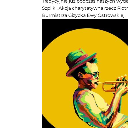
Tradycyjnie już podczas naszych wyda
Szpilki. Akcja charytatywna rzecz P
Burmistrza Giżycka Ewy Ostrowskiej.