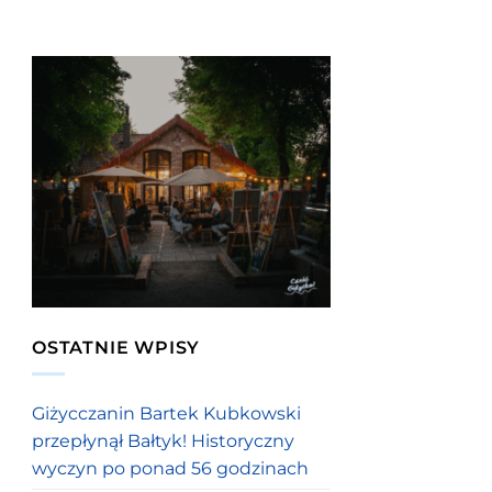
OSTATNIE WPISY
Giżycczanin Bartek Kubkowski
przepłynął Bałtyk! Historyczny
wyczyn po ponad 56 godzinach