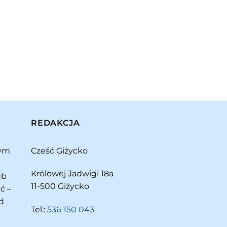
REDAKCJA
rym
Cześć Giżycko
Królowej Jadwigi 18a
ub
11-500 Giżycko
ć –
d
Tel.:
536 150 043