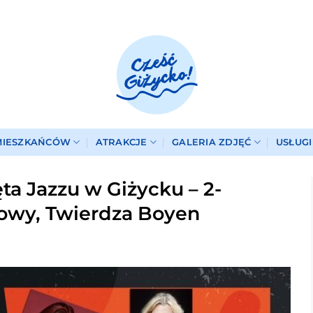
MIESZKAŃCÓW
ATRAKCJE
GALERIA ZDJĘĆ
USŁUG
ięta Jazzu w Giżycku – 2-
towy, Twierdza Boyen