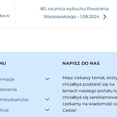
80. rocznica wybuchu Powstania
ska w
Warszawskiego – 1.08.2024
NU
NAPISZ DO NAS
Masz ciekawy temat, któ
ormacje
chciałbyś podzielić się na
arzenia
łamach naszego portalu l
chciałbyś się zareklamowa
 mieszkańców
czekamy na wiadomość o
akcje
Ciebie!