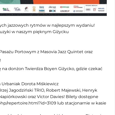
ych jazzowych rytmów w najlepszym wydaniu!
uzyki w naszym pięknym Giżycku
a Pasażu Portowym z
Masovia Jazz Quintet
oraz
!
ię na donżon
Twierdza Boyen Giżyck
o, gdzie czekać
 Urbaniak
Dorota Miśkiewicz
rzej Jagodziński TRIO, Robert Majewski, Henryk
Napiórkowski oraz Victor Davies! Bilety dostępne
.php/repertoire.html?id=3109
lub stacjonarnie w kasie