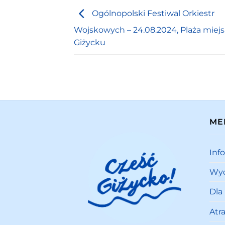
Ogólnopolski Festiwal Orkiestr
Wojskowych – 24.08.2024, Plaża miej
Giżycku
ME
Inf
Wyd
Dla
Atr