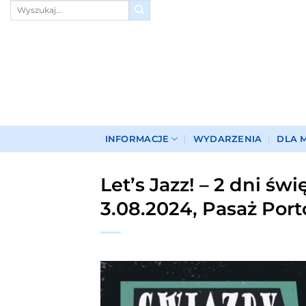
Przewiń
do
zawartości
INFORMACJE
WYDARZENIA
DLA 
Let’s Jazz! – 2 dni św
3.08.2024, Pasaż Por