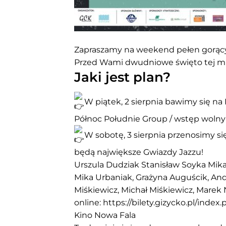
Zapraszamy na weekend pełen gorąc
Przed Wami dwudniowe święto tej m
Jaki jest plan?
W piątek, 2 sierpnia bawimy się n
Północ Południe Group / wstęp wolny
W sobotę, 3 sierpnia przenosimy s
będą największe Gwiazdy Jazzu!
Urszula Dudziak
Stanisław Soyka
Mika
Mika Urbaniak, Grażyna Auguścik, And
Miśkiewicz, Michał Miśkiewicz, Marek 
online:
https://bilety.gizycko.pl/index
Kino Nowa Fala