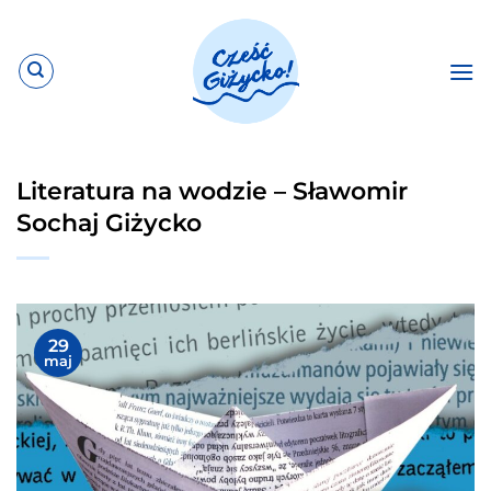
Przewiń
do
zawartości
Literatura na wodzie – Sławomir
Sochaj Giżycko
29
maj