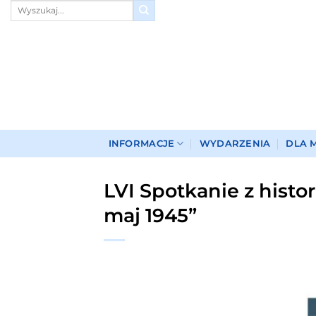
Przewiń
do
zawartości
INFORMACJE
WYDARZENIA
DLA 
LVI Spotkanie z histo
maj 1945”