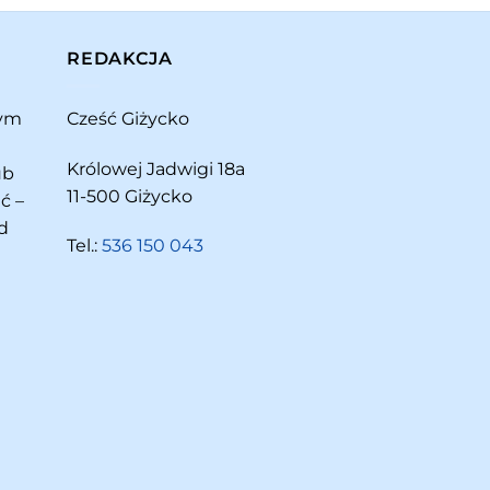
REDAKCJA
rym
Cześć Giżycko
Królowej Jadwigi 18a
ub
11-500 Giżycko
ć –
d
Tel.:
536 150 043