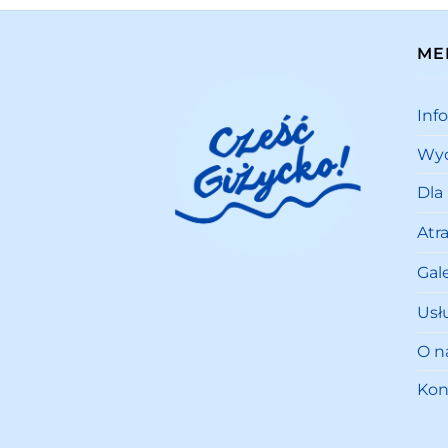
ME
Inf
Wyd
Dla
Atr
Gale
Usł
O n
Kon