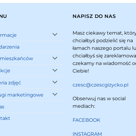
NU
NAPISZ DO NAS
Masz ciekawy temat, któ
ormacje
chciałbyś podzielić się na
arzenia
łamach naszego portalu l
chciałbyś się zareklamowa
 mieszkańców
czekamy na wiadomość o
akcje
Ciebie!
ria zdjęć
czesc@czescgizycko.pl
ugi marketingowe
Obserwuj nas w social
mediach:
as
takt
FACEBOOK
INSTAGRAM