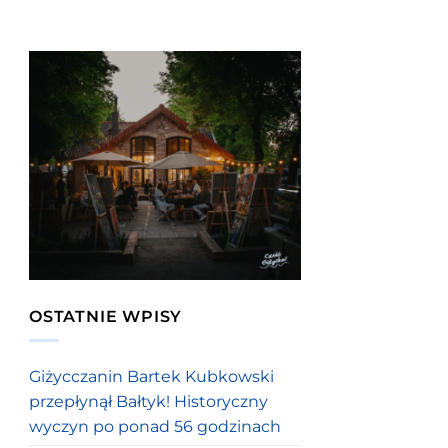
OSTATNIE WPISY
Giżycczanin Bartek Kubkowski
przepłynął Bałtyk! Historyczny
wyczyn po ponad 56 godzinach