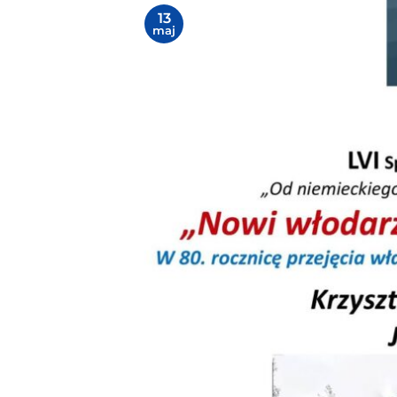
13
maj