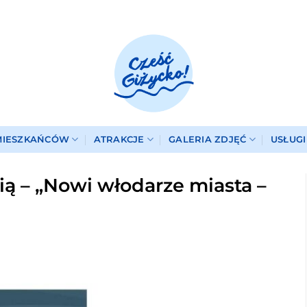
MIESZKAŃCÓW
ATRAKCJE
GALERIA ZDJĘĆ
USŁUG
rią – „Nowi włodarze miasta –