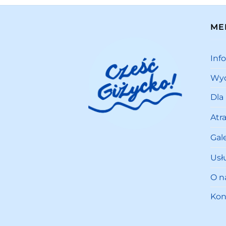
ME
Inf
Wyd
Dla
Atr
Gale
Usł
O n
Kon