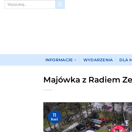
Przewiń
do
zawartości
INFORMACJE
WYDARZENIA
DLA 
Majówka z Radiem Zet |
11
kwi