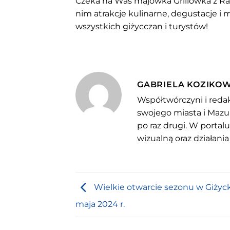
Czeka na Was majówka Grillówka z R
nim atrakcje kulinarne, degustacje i
wszystkich giżycczan i turystów!
GABRIELA KOZIKO
Współtwórczyni i redak
swojego miasta i Mazu
po raz drugi. W portal
wizualną oraz działania
Wielkie otwarcie sezonu w Giżyck
maja 2024 r.