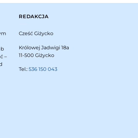
REDAKCJA
rym
Cześć Giżycko
Królowej Jadwigi 18a
ub
11-500 Giżycko
ć –
d
Tel.:
536 150 043