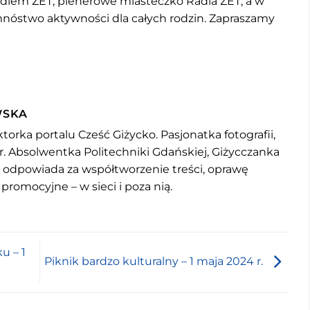
adiem ZET,
plenerowe miasteczko Radia ZET, a w
 mnóstwo aktywności dla całych rodzin. Zapraszamy
WSKA
torka portalu Cześć Giżycko. Pasjonatka fotografii,
r. Absolwentka Politechniki Gdańskiej, Giżycczanka
u odpowiada za współtworzenie treści, oprawę
 promocyjne – w sieci i poza nią.
u – 1
Piknik bardzo kulturalny – 1 maja 2024 r.