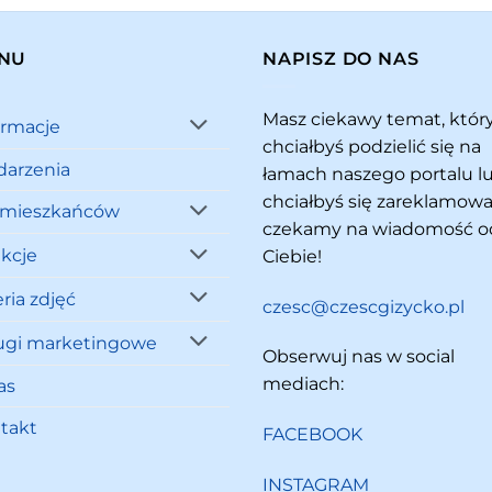
NU
NAPISZ DO NAS
Masz ciekawy temat, któ
ormacje
chciałbyś podzielić się na
arzenia
łamach naszego portalu l
chciałbyś się zareklamowa
 mieszkańców
czekamy na wiadomość o
akcje
Ciebie!
ria zdjęć
czesc@czescgizycko.pl
ugi marketingowe
Obserwuj nas w social
mediach:
as
takt
FACEBOOK
INSTAGRAM