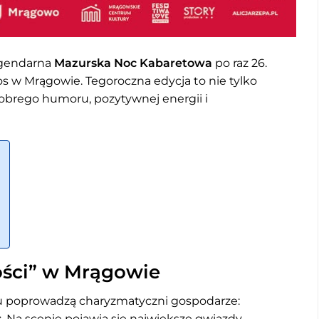
gendarna
Mazurska Noc Kabaretowa
po raz 26.
os w Mrągowie. Tegoroczna edycja to nie tylko
dobrego humoru, pozytywnej energii i
ości” w Mrągowie
hu poprowadzą charyzmatyczni gospodarze:
s
. Na scenie pojawią się największe gwiazdy