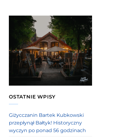
OSTATNIE WPISY
Giżycczanin Bartek Kubkowski
przepłynął Bałtyk! Historyczny
wyczyn po ponad 56 godzinach