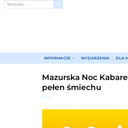
Przewiń
do
zawartości
INFORMACJE
WYDARZENIA
DLA 
Mazurska Noc Kabaret
pełen śmiechu