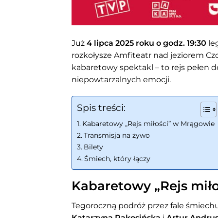
Już
4 lipca 2025 roku o godz. 19:30
le
rozkołysze Amfiteatr nad jeziorem Cz
kabaretowy spektakl – to rejs pełen 
niepowtarzalnych emocji.
Spis treści:
Kabaretowy „Rejs miłości” w Mrągowie
Transmisja na żywo
Bilety
Śmiech, który łączy
Kabaretowy „Rejs mił
Tegoroczną podróż przez fale śmiec
Katarzyna Pakosińska
i
Artur Andru