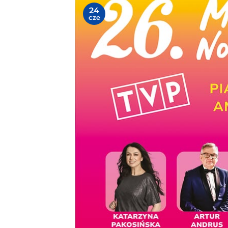
24
cze