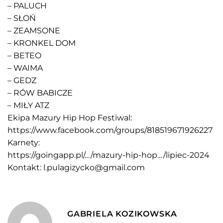
– PALUCH
– SŁOŃ
– ZEAMSONE
– KRONKEL DOM
– BETEO
– WAIMA
– GEDZ
– RÓW BABICZE
– MIŁY ATZ
Ekipa Mazury Hip Hop Festiwal:
https://www.facebook.com/groups/818519671926227
Karnety:
https://goingapp.pl/…/mazury-hip-hop…/lipiec-2024
Kontakt: l.pulagizycko@gmail.com
GABRIELA KOZIKOWSKA