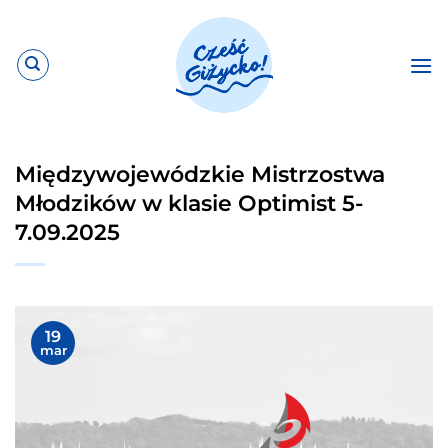
Przewiń
do
zawartości
Międzywojewódzkie Mistrzostwa
Młodzików w klasie Optimist 5-
7.09.2025
19
mar