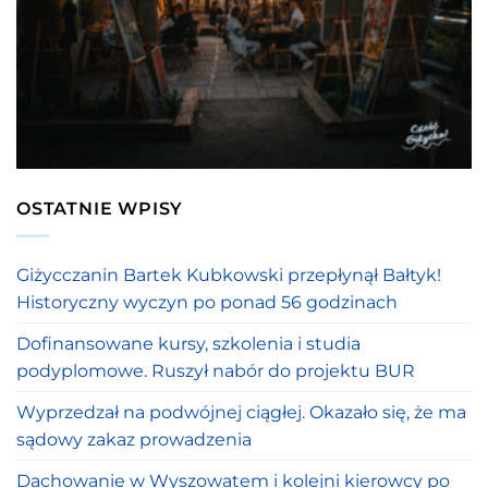
OSTATNIE WPISY
Giżycczanin Bartek Kubkowski przepłynął Bałtyk!
Historyczny wyczyn po ponad 56 godzinach
Dofinansowane kursy, szkolenia i studia
podyplomowe. Ruszył nabór do projektu BUR
Wyprzedzał na podwójnej ciągłej. Okazało się, że ma
sądowy zakaz prowadzenia
Dachowanie w Wyszowatem i kolejni kierowcy po