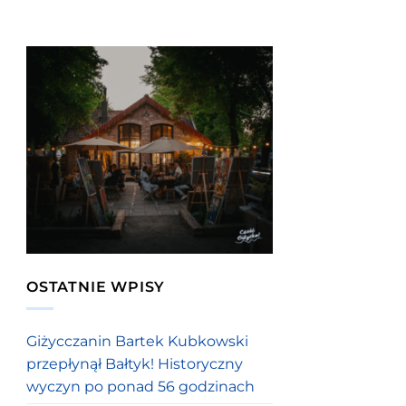
OSTATNIE WPISY
Giżycczanin Bartek Kubkowski
przepłynął Bałtyk! Historyczny
wyczyn po ponad 56 godzinach