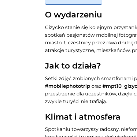
O wydarzeniu
Giżycko stanie się kolejnym przystan
spotkań pasjonatów mobilnej fotografii
miasto. Uczestnicy przez dwa dni będą
atrakcje turystyczne, mieszkańców, pr
Jak to działa?
Setki zdjęć zrobionych smartfonami p
#mobilephototrip
oraz
#mpt10_gizy
przestrzenie dla uczestników, dzięki
zwykle turyści nie trafiają.
Klimat i atmosfera
Spotkaniu towarzyszy radosny, nieform
kreatywności i wymiany doświadczeń. 