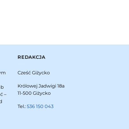
REDAKCJA
rym
Cześć Giżycko
Królowej Jadwigi 18a
ub
11-500 Giżycko
ć –
d
Tel.:
536 150 043