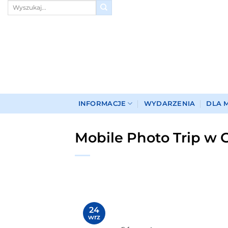
Przewiń
do
zawartości
INFORMACJE
WYDARZENIA
DLA 
Mobile Photo Trip w 
24
wrz