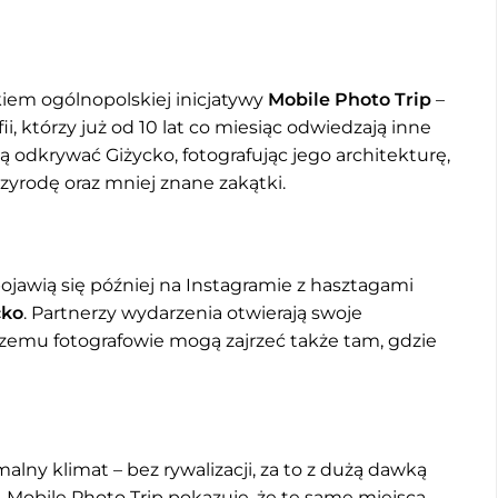
kiem ogólnopolskiej inicjatywy
Mobile Photo Trip
–
, którzy już od 10 lat co miesiąc odwiedzają inne
 odkrywać Giżycko, fotografując jego architekturę,
zyrodę oraz mniej znane zakątki.
ojawią się później na Instagramie z hasztagami
cko
. Partnerzy wydarzenia otwierają swoje
 czemu fotografowie mogą zajrzeć także tam, gdzie
alny klimat – bez rywalizacji, za to z dużą dawką
Mobile Photo Trip pokazuje, że te same miejsca