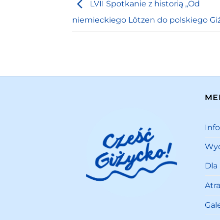
LVII Spotkanie z historią „Od
niemieckiego Lötzen do polskiego Gi
ME
Inf
Wyd
Dla
Atr
Gale