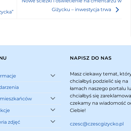
Nowe ścieżki i oświetlenie na cmentarzu w
Giżycku – inwestycja trwa
życka”
NU
NAPISZ DO NAS
Masz ciekawy temat, któ
ormacje
chciałbyś podzielić się na
arzenia
łamach naszego portalu l
chciałbyś się zareklamowa
 mieszkańców
czekamy na wiadomość o
akcje
Ciebie!
ria zdjęć
czesc@czescgizycko.pl