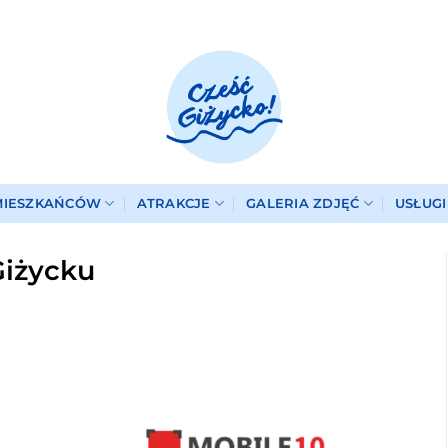
MIESZKAŃCÓW
ATRAKCJE
GALERIA ZDJĘĆ
USŁUG
Giżycku