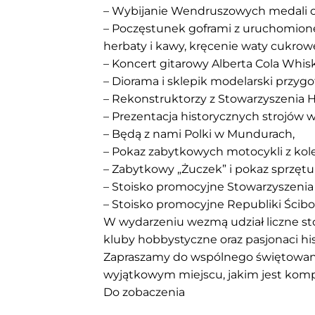
– Wybijanie Wendruszowych medali o
– Poczęstunek goframi z uruchomione
herbaty i kawy, kręcenie waty cukrowe
– Koncert gitarowy Alberta Cola Whisk
– Diorama i sklepik modelarski przyg
– Rekonstruktorzy z Stowarzyszenia H
– Prezentacja historycznych strojów
– Będą z nami Polki w Mundurach,
– Pokaz zabytkowych motocykli z kole
– Zabytkowy „Żuczek” i pokaz sprzętu S
– Stoisko promocyjne Stowarzyszenia 
– Stoisko promocyjne Republiki Ścibor
W wydarzeniu wezmą udział liczne sto
kluby hobbystyczne oraz pasjonaci histo
Zapraszamy do wspólnego świętowani
wyjątkowym miejscu, jakim jest kom
Do zobaczenia