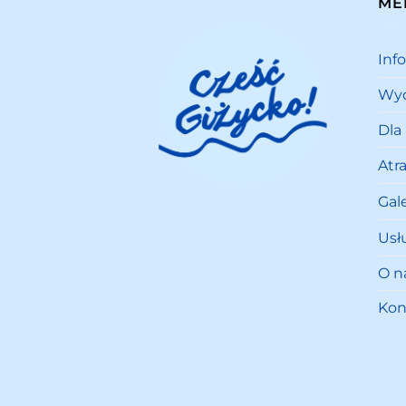
ME
Inf
Wyd
Dla
Atr
Gale
Usł
O n
Kon