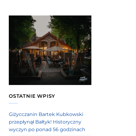
OSTATNIE WPISY
Giżycczanin Bartek Kubkowski
przepłynął Bałtyk! Historyczny
wyczyn po ponad 56 godzinach