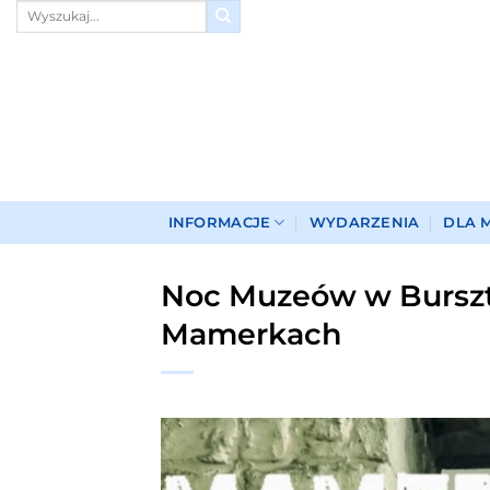
Przewiń
do
zawartości
INFORMACJE
WYDARZENIA
DLA 
Noc Muzeów w Bursz
Mamerkach