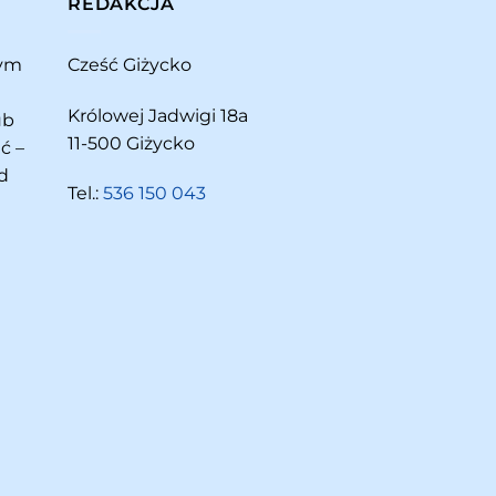
REDAKCJA
rym
Cześć Giżycko
Królowej Jadwigi 18a
ub
11-500 Giżycko
ć –
d
Tel.:
536 150 043