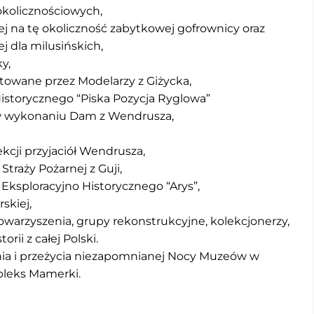
kolicznościowych,
j na tę okoliczność zabytkowej gofrownicy oraz
j dla milusińskich,
y,
otowane przez Modelarzy z Giżycka,
istorycznego “Piska Pozycja Ryglowa”
 w wykonaniu Dam z Wendrusza,
kcji przyjaciół Wendrusza,
traży Pożarnej z Guji,
Eksploracyjno Historycznego “Arys”,
skiej,
warzyszenia, grupy rekonstrukcyjne, kolekcjonerzy,
rii z całej Polski.
a i przeżycia niezapomnianej Nocy Muzeów w
pleks Mamerki.