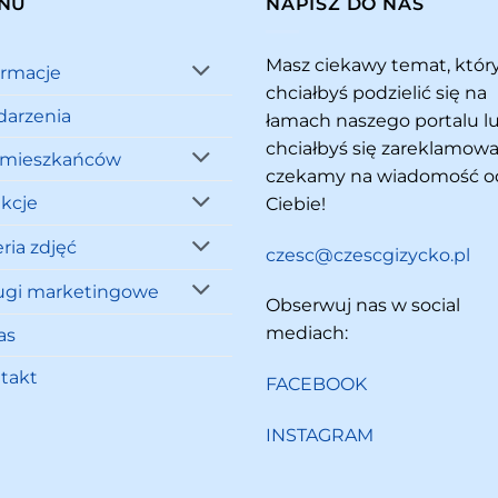
NU
NAPISZ DO NAS
Masz ciekawy temat, któ
ormacje
chciałbyś podzielić się na
arzenia
łamach naszego portalu l
chciałbyś się zareklamowa
 mieszkańców
czekamy na wiadomość o
akcje
Ciebie!
ria zdjęć
czesc@czescgizycko.pl
ugi marketingowe
Obserwuj nas w social
mediach:
as
takt
FACEBOOK
INSTAGRAM