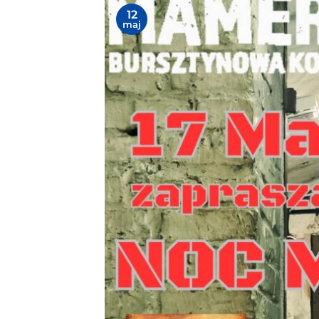
12
maj