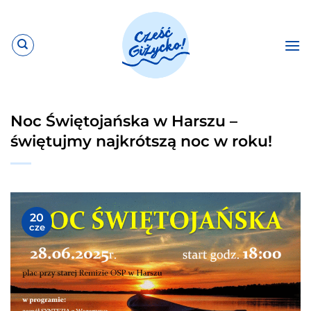
Przewiń
do
zawartości
Noc Świętojańska w Harszu –
świętujmy najkrótszą noc w roku!
20
cze