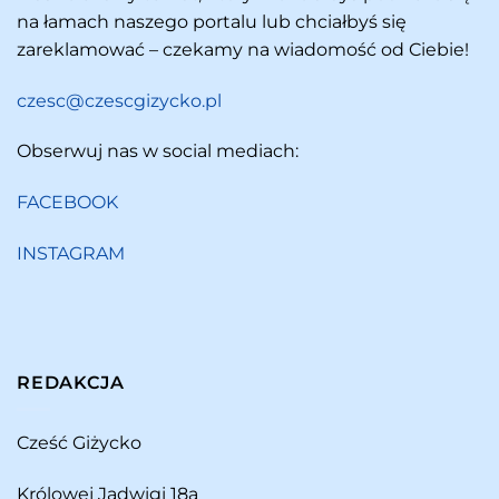
na łamach naszego portalu lub chciałbyś się
zareklamować – czekamy na wiadomość od Ciebie!
czesc@czescgizycko.pl
Obserwuj nas w social mediach:
FACEBOOK
INSTAGRAM
REDAKCJA
Cześć Giżycko
Królowej Jadwigi 18a