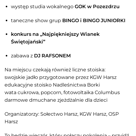
występ studia wokalnego
GOK w Pozezdrzu
taneczne show grup
BINGO i BINGO JUNIORKI
konkurs na „Najpiękniejszy Wianek
Świętojański”
zabawa z
DJ RAFSONEM
Na miejscu czekają również liczne stoiska:
swojskie jadło przygotowane przez KGW Harsz
edukacyjne stoisko Nadleśnictwa Borki
wata cukrowa, popcorn, fotowoltaika Columbus
darmowe dmuchane zjeżdżalnie dla dzieci
Organizatorzy: Sołectwo Harsz, KGW Harsz, OSP
Harsz
To będzie wieczór, który połączy pokolenia – przyjdź