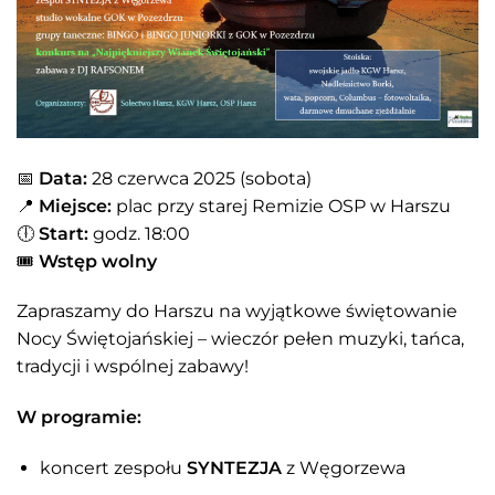
📅
Data:
28 czerwca 2025 (sobota)
📍
Miejsce:
plac przy starej Remizie OSP w Harszu
🕕
Start:
godz. 18:00
🎟️
Wstęp wolny
Zapraszamy do Harszu na wyjątkowe świętowanie
Nocy Świętojańskiej – wieczór pełen muzyki, tańca,
tradycji i wspólnej zabawy!
W programie:
koncert zespołu
SYNTEZJA
z Węgorzewa