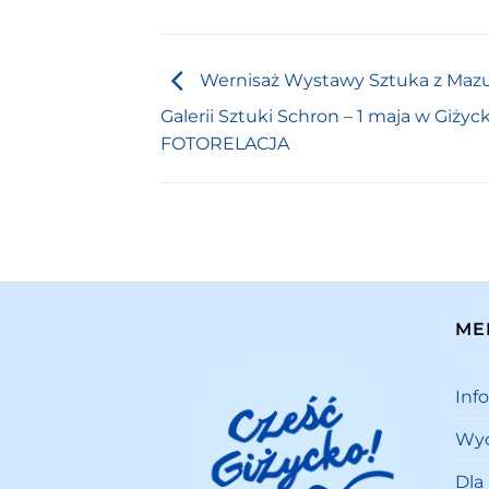
Wernisaż Wystawy Sztuka z Maz
Galerii Sztuki Schron – 1 maja w Giżyc
FOTORELACJA
ME
Inf
Wyd
Dla