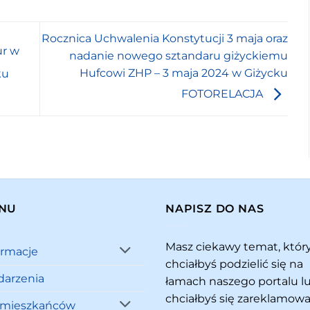
Rocznica Uchwalenia Konstytucji 3 maja oraz
ur w
nadanie nowego sztandaru giżyckiemu
Hufcowi ZHP – 3 maja 2024 w Giżycku
ku
FOTORELACJA
NU
NAPISZ DO NAS
Masz ciekawy temat, któ
ormacje
chciałbyś podzielić się na
arzenia
łamach naszego portalu l
chciałbyś się zareklamowa
 mieszkańców