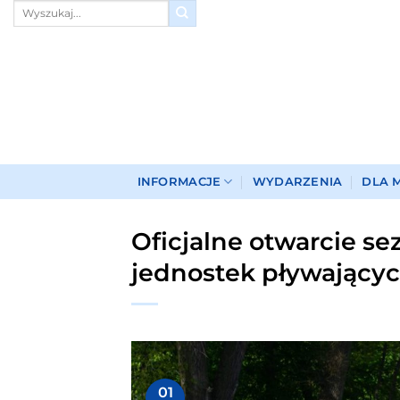
Przewiń
do
zawartości
INFORMACJE
WYDARZENIA
DLA 
Oficjalne otwarcie se
jednostek pływających
01