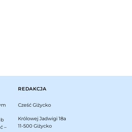
REDAKCJA
rym
Cześć Giżycko
Królowej Jadwigi 18a
ub
11-500 Giżycko
ć –