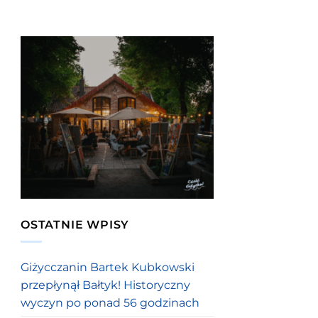
OSTATNIE WPISY
Giżycczanin Bartek Kubkowski
przepłynął Bałtyk! Historyczny
wyczyn po ponad 56 godzinach