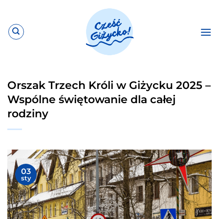
Przewiń
do
zawartości
Orszak Trzech Króli w Giżycku 2025 –
Wspólne świętowanie dla całej
rodziny
03
sty