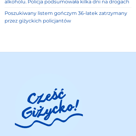
alkoholu. Policja podsumowała kilka dni na drogach
Poszukiwany listem gończym 36-latek zatrzymany
przez giżyckich policjantów