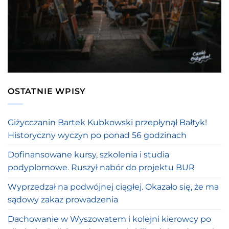
OSTATNIE WPISY
Giżycczanin Bartek Kubkowski przepłynął Bałtyk!
Historyczny wyczyn po ponad 56 godzinach
Dofinansowane kursy, szkolenia i studia
podyplomowe. Ruszył nabór do projektu BUR
Wyprzedzał na podwójnej ciągłej. Okazało się, że ma
sądowy zakaz prowadzenia
Dachowanie w Wyszowatem i kolejni kierowcy po