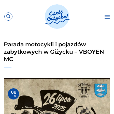
Przewiń
do
zawartości
Parada motocykli i pojazdów
zabytkowych w Giżycku – VBOYEN
MC
08
lip