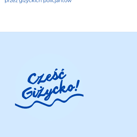
przez giżyckich policjantów