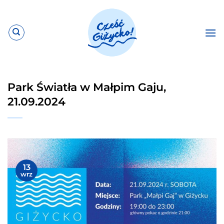
Przewiń
do
zawartości
Park Światła w Małpim Gaju,
21.09.2024
13
wrz