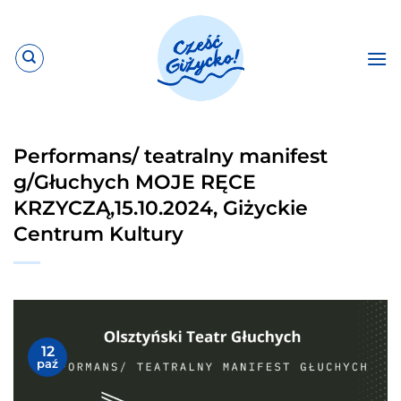
Przewiń
do
zawartości
Performans/ teatralny manifest
g/Głuchych MOJE RĘCE
KRZYCZĄ,15.10.2024, Giżyckie
Centrum Kultury
12
paź