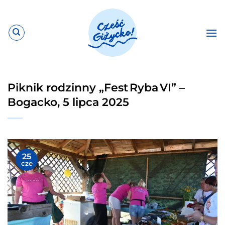
Przewiń
do
zawartości
Piknik rodzinny „Fest Ryba VI” –
Bogacko, 5 lipca 2025
25
cze