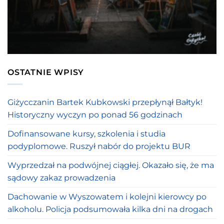
OSTATNIE WPISY
Giżycczanin Bartek Kubkowski przepłynął Bałtyk!
Historyczny wyczyn po ponad 56 godzinach
Dofinansowane kursy, szkolenia i studia
podyplomowe. Ruszył nabór do projektu BUR
Wyprzedzał na podwójnej ciągłej. Okazało się, że ma
sądowy zakaz prowadzenia
Dachowanie w Wyszowatem i kolejni kierowcy po
alkoholu. Policja podsumowała kilka dni na drogach