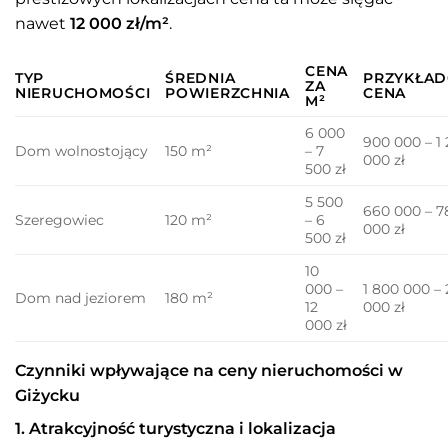
nawet
12 000 zł/m²
.
CENA
TYP
ŚREDNIA
PRZYKŁA
ZA
NIERUCHOMOŚCI
POWIERZCHNIA
CENA
M²
6 000
900 000 – 1
Dom wolnostojący
150 m²
– 7
000 zł
500 zł
5 500
660 000 – 7
Szeregowiec
120 m²
– 6
000 zł
500 zł
10
000 –
1 800 000 – 
Dom nad jeziorem
180 m²
12
000 zł
000 zł
Czynniki wpływające na ceny nieruchomości w
Giżycku
1. Atrakcyjność turystyczna i lokalizacja