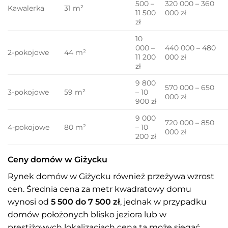
500 –
320 000 – 360
Kawalerka
31 m²
11 500
000 zł
zł
10
000 –
440 000 – 480
2-pokojowe
44 m²
11 200
000 zł
zł
9 800
570 000 – 650
3-pokojowe
59 m²
– 10
000 zł
900 zł
9 000
720 000 – 850
4-pokojowe
80 m²
– 10
000 zł
200 zł
Ceny domów w Giżycku
Rynek domów w Giżycku również przeżywa wzrost
cen. Średnia cena za metr kwadratowy domu
wynosi od
5 500 do 7 500 zł
, jednak w przypadku
domów położonych blisko jeziora lub w
prestiżowych lokalizacjach cena ta może sięgać