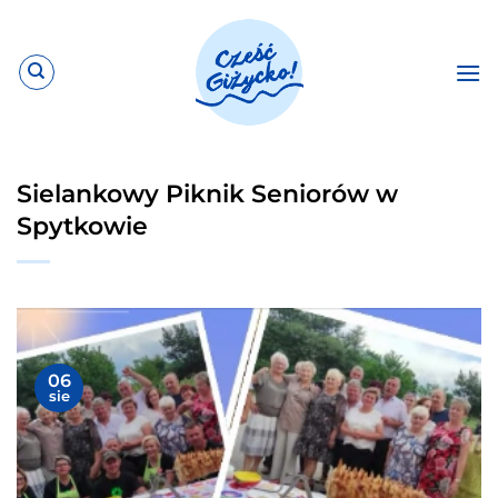
Przewiń
do
zawartości
Sielankowy Piknik Seniorów w
Spytkowie
06
sie