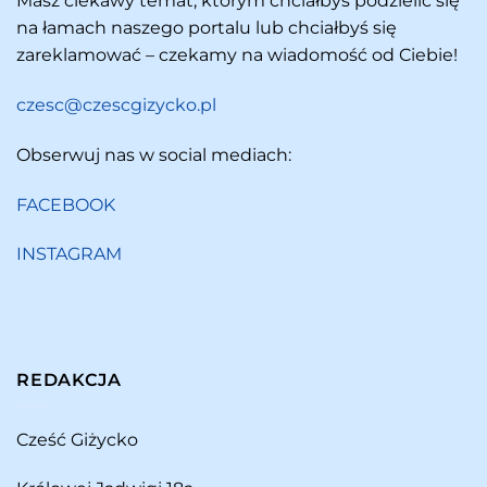
Masz ciekawy temat, którym chciałbyś podzielić się
na łamach naszego portalu lub chciałbyś się
zareklamować – czekamy na wiadomość od Ciebie!
czesc@czescgizycko.pl
Obserwuj nas w social mediach:
FACEBOOK
INSTAGRAM
REDAKCJA
Cześć Giżycko