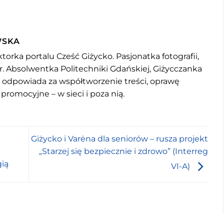
WSKA
torka portalu Cześć Giżycko. Pasjonatka fotografii,
r. Absolwentka Politechniki Gdańskiej, Giżycczanka
u odpowiada za współtworzenie treści, oprawę
 promocyjne – w sieci i poza nią.
Giżycko i Varėna dla seniorów – rusza projekt
„Starzej się bezpiecznie i zdrowo” (Interreg
gią
VI-A)