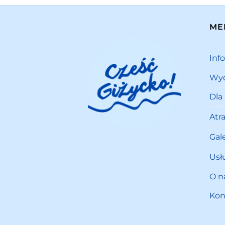
ME
Inf
Wyd
Dla
Atr
Gale
Usł
O n
Kon