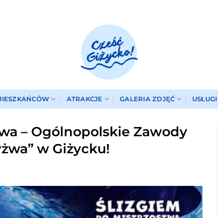
MIESZKAŃCÓW
ATRAKCJE
GALERIA ZDJĘĆ
USŁUG
twa – Ogólnopolskie Zawody
yżwa” w Giżycku!