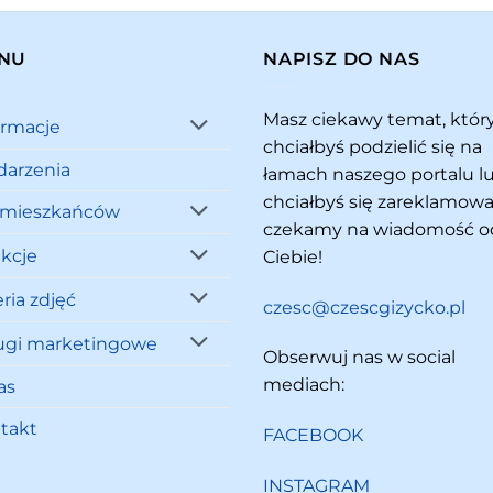
NU
NAPISZ DO NAS
Masz ciekawy temat, któ
ormacje
chciałbyś podzielić się na
arzenia
łamach naszego portalu l
chciałbyś się zareklamowa
 mieszkańców
czekamy na wiadomość o
akcje
Ciebie!
ria zdjęć
czesc@czescgizycko.pl
ugi marketingowe
Obserwuj nas w social
mediach:
as
takt
FACEBOOK
INSTAGRAM