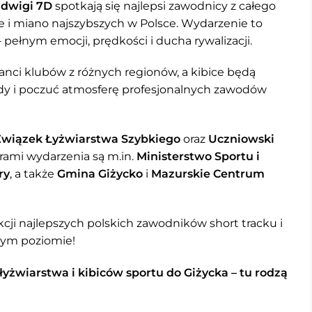
adwigi 7D
spotkają się najlepsi zawodnicy z całego
we i miano najszybszych w Polsce. Wydarzenie to
ełnym emocji, prędkości i ducha rywalizacji.
ci klubów z różnych regionów, a kibice będą
dy i poczuć atmosferę profesjonalnych zawodów
Związek Łyżwiarstwa Szybkiego
oraz
Uczniowski
erami wydarzenia są m.in.
Ministerstwo Sportu i
ry
, a także
Gmina Giżycko
i
Mazurskie Centrum
cji najlepszych polskich zawodników short tracku i
zym poziomie!
yżwiarstwa i kibiców sportu do Giżycka – tu rodzą