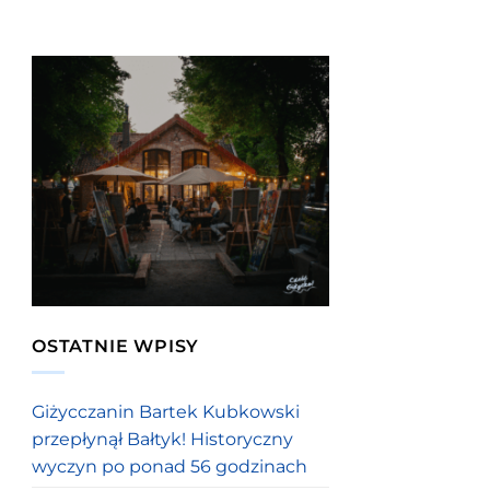
OSTATNIE WPISY
Giżycczanin Bartek Kubkowski
przepłynął Bałtyk! Historyczny
wyczyn po ponad 56 godzinach