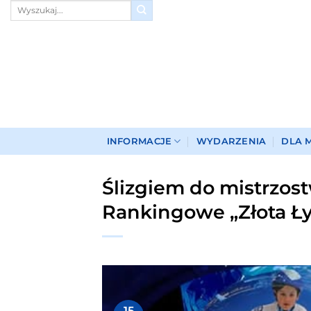
Przewiń
do
zawartości
INFORMACJE
WYDARZENIA
DLA 
Ślizgiem do mistrzos
Rankingowe „Złota Ł
15