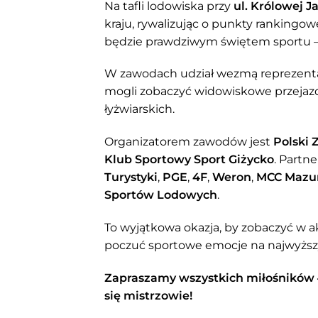
Na tafli lodowiska przy
ul. Królowej J
kraju, rywalizując o punkty rankingo
będzie prawdziwym świętem sportu – p
W zawodach udział wezmą reprezentan
mogli zobaczyć widowiskowe przejaz
łyżwiarskich.
Organizatorem zawodów jest
Polski 
Klub Sportowy Sport Giżycko
. Partn
Turystyki
,
PGE
,
4F
,
Weron
,
MCC Mazu
Sportów Lodowych
.
To wyjątkowa okazja, by zobaczyć w ak
poczuć sportowe emocje na najwyżs
Zapraszamy wszystkich miłośników ł
się mistrzowie!