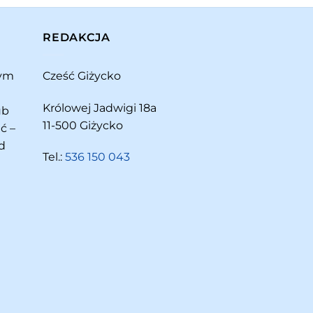
REDAKCJA
rym
Cześć Giżycko
Królowej Jadwigi 18a
ub
11-500 Giżycko
ć –
d
Tel.:
536 150 043