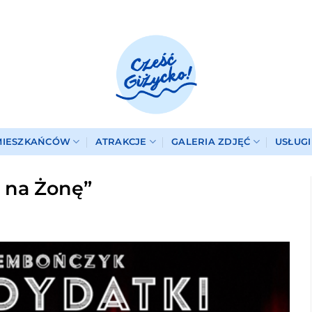
MIESZKAŃCÓW
ATRAKCJE
GALERIA ZDJĘĆ
USŁUG
 na Żonę”