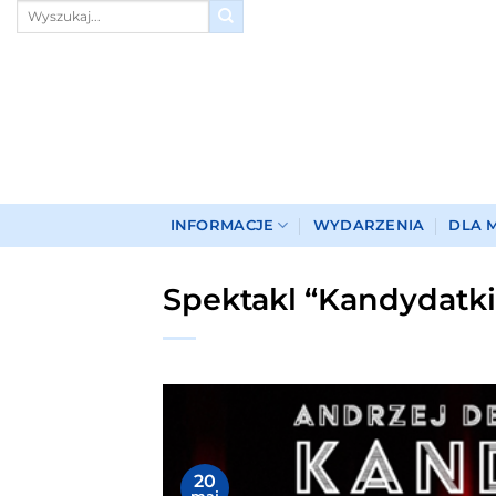
Przewiń
do
zawartości
INFORMACJE
WYDARZENIA
DLA 
Spektakl “Kandydatki
20