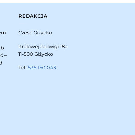
REDAKCJA
rym
Cześć Giżycko
Królowej Jadwigi 18a
ub
11-500 Giżycko
ć –
d
Tel.:
536 150 043