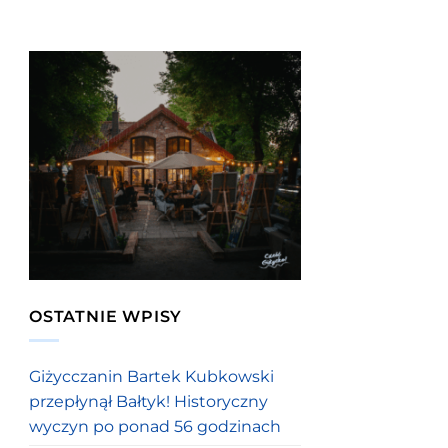
OSTATNIE WPISY
Giżycczanin Bartek Kubkowski
przepłynął Bałtyk! Historyczny
wyczyn po ponad 56 godzinach