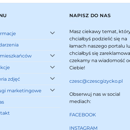
NU
NAPISZ DO NAS
Masz ciekawy temat, któ
ormacje
chciałbyś podzielić się na
arzenia
łamach naszego portalu l
chciałbyś się zareklamowa
 mieszkańców
czekamy na wiadomość o
akcje
Ciebie!
ria zdjęć
czesc@czescgizycko.pl
ugi marketingowe
Obserwuj nas w social
mediach:
as
takt
FACEBOOK
INSTAGRAM