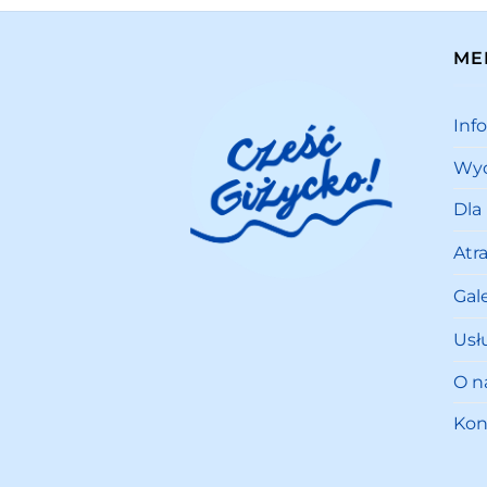
ME
Inf
Wyd
Dla
Atr
Gale
Usł
O n
Kon