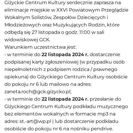
Giżyckie Centrum Kultury serdecznie zaprasza na
eliminacje miejskie w XXVI Powiatowym Przeglądzie
Wokalnym Solistów, Zespołów Dziecięcych i
Młodzieżowych oraz Muzykujących Rodzin, które
odbędą się 27 listopada o godz. 11:00 w sali
widowiskowej GCK.
Warunkiem uczestnictwa jest:
• w terminie do
22 listopada 2024 r.
dostarczenie
podpisanej karty zgłoszeniowej (w przypadku osób
niepełnoletnich z podpisem rodzica / prawnego
opiekuna) do Giżyckiego Centrum Kultury osobiście
do pokoju nr 6 lub mailowo na adres:
zaneta.roch@gck.gizycko.pl;
• w terminie do
22 listopada 2024 r.
przesłanie do
Giżyckiego Centrum Kultury podkładu muzycznego
bez elementów wokalnych w formacie mp3 na
adres: st.-art@wp.pl | lub dostarczenie podkładu
osobiście do pokoju nr 6 na nośniku pendrive.