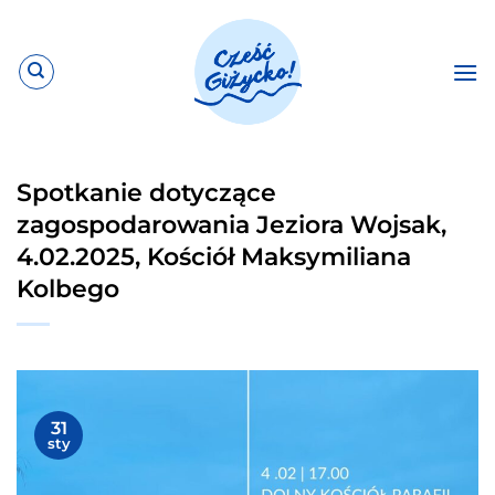
Przewiń
do
zawartości
Spotkanie dotyczące
zagospodarowania Jeziora Wojsak,
4.02.2025, Kościół Maksymiliana
Kolbego
31
sty