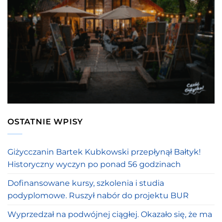
OSTATNIE WPISY
Giżycczanin Bartek Kubkowski przepłynął Bałtyk!
Historyczny wyczyn po ponad 56 godzinach
Dofinansowane kursy, szkolenia i studia
podyplomowe. Ruszył nabór do projektu BUR
Wyprzedzał na podwójnej ciągłej. Okazało się, że ma