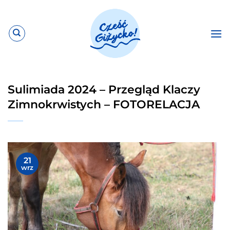
Przewiń
do
zawartości
Sulimiada 2024 – Przegląd Klaczy
Zimnokrwistych – FOTORELACJA
21
wrz