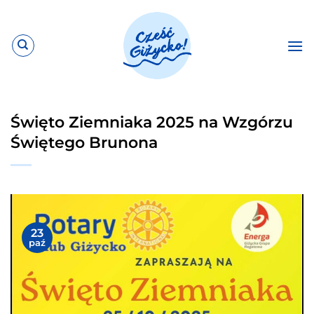
Przewiń
do
zawartości
Święto Ziemniaka 2025 na Wzgórzu
Świętego Brunona
23
paź