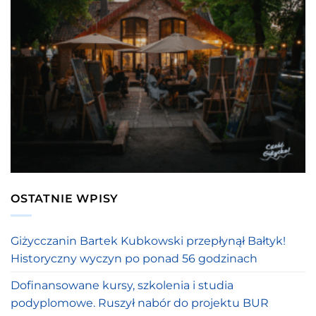
OSTATNIE WPISY
Giżycczanin Bartek Kubkowski przepłynął Bałtyk!
Historyczny wyczyn po ponad 56 godzinach
Dofinansowane kursy, szkolenia i studia
podyplomowe. Ruszył nabór do projektu BUR