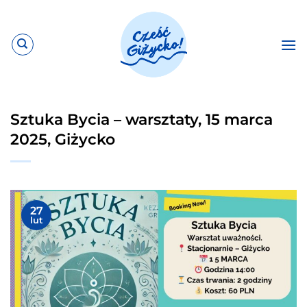
Przewiń
do
zawartości
Sztuka Bycia – warsztaty, 15 marca
2025, Giżycko
27
lut