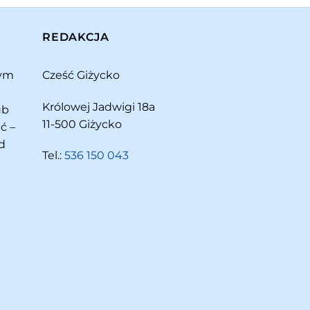
REDAKCJA
rym
Cześć Giżycko
Królowej Jadwigi 18a
ub
11-500 Giżycko
ć –
d
Tel.:
536 150 043