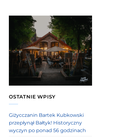
OSTATNIE WPISY
Giżycczanin Bartek Kubkowski
przepłynął Bałtyk! Historyczny
wyczyn po ponad 56 godzinach