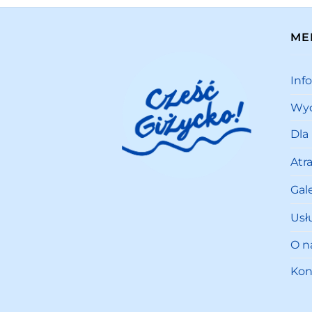
ME
Inf
Wyd
Dla
Atr
Gale
Usł
O n
Kon