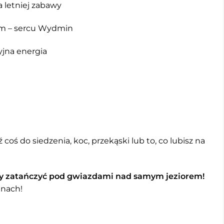
a letniej zabawy
tym – sercu Wydmin
yjna energia
oś do siedzenia, koc, przekąski lub to, co lubisz na
 by zatańczyć pod gwiazdami nad samym jeziorem!
inach!