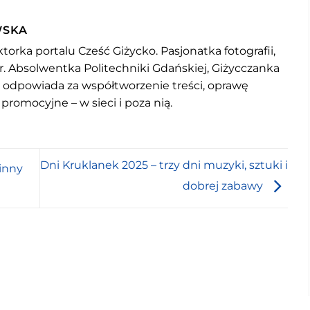
WSKA
torka portalu Cześć Giżycko. Pasjonatka fotografii,
r. Absolwentka Politechniki Gdańskiej, Giżycczanka
u odpowiada za współtworzenie treści, oprawę
 promocyjne – w sieci i poza nią.
Dni Kruklanek 2025 – trzy dni muzyki, sztuki i
inny
dobrej zabawy