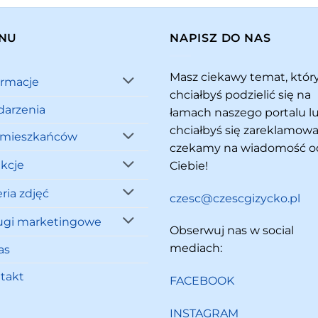
NU
NAPISZ DO NAS
Masz ciekawy temat, któ
ormacje
chciałbyś podzielić się na
arzenia
łamach naszego portalu l
chciałbyś się zareklamowa
 mieszkańców
czekamy na wiadomość o
akcje
Ciebie!
ria zdjęć
czesc@czescgizycko.pl
ugi marketingowe
Obserwuj nas w social
mediach:
as
takt
FACEBOOK
INSTAGRAM