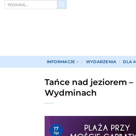
Przewiń
do
zawartości
INFORMACJE
WYDARZENIA
DLA 
Tańce nad jeziorem –
Wydminach
17
lip