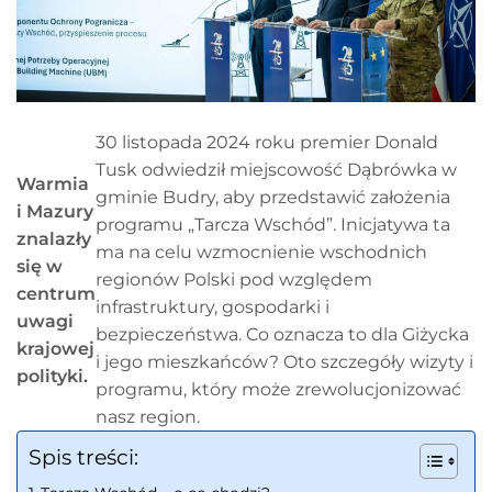
30 listopada 2024 roku premier Donald
Tusk odwiedził miejscowość Dąbrówka w
Warmia
gminie Budry, aby przedstawić założenia
i Mazury
programu „Tarcza Wschód”. Inicjatywa ta
znalazły
ma na celu wzmocnienie wschodnich
się w
regionów Polski pod względem
centrum
infrastruktury, gospodarki i
uwagi
bezpieczeństwa. Co oznacza to dla Giżycka
krajowej
i jego mieszkańców? Oto szczegóły wizyty i
polityki.
programu, który może zrewolucjonizować
nasz region.
Spis treści: