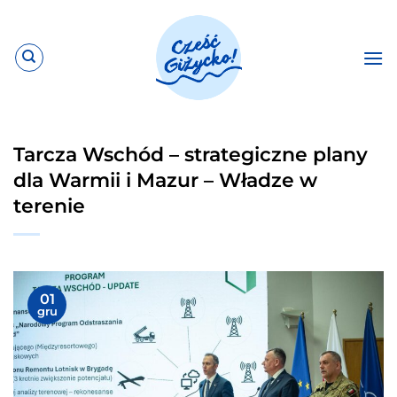
Przewiń
do
zawartości
Tarcza Wschód – strategiczne plany
dla Warmii i Mazur – Władze w
terenie
01
gru