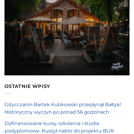
OSTATNIE WPISY
Giżycczanin Bartek Kubkowski przepłynął Bałtyk!
Historyczny wyczyn po ponad 56 godzinach
Dofinansowane kursy, szkolenia i studia
podyplomowe. Ruszył nabór do projektu BUR