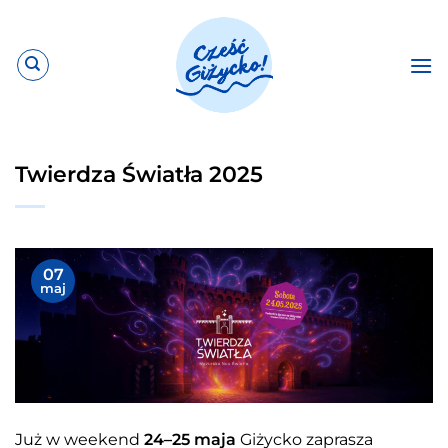
Przewiń
do
zawartości
Twierdza Światła 2025
07
maj
Już w weekend
24–25 maja
Giżycko zaprasza