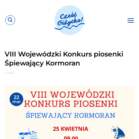
Przewiń
do
zawartości
VIII Wojewódzki Konkurs piosenki
Śpiewający Kormoran
22
mar