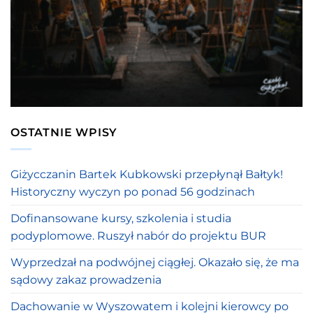
OSTATNIE WPISY
Giżycczanin Bartek Kubkowski przepłynął Bałtyk!
Historyczny wyczyn po ponad 56 godzinach
Dofinansowane kursy, szkolenia i studia
podyplomowe. Ruszył nabór do projektu BUR
Wyprzedzał na podwójnej ciągłej. Okazało się, że ma
sądowy zakaz prowadzenia
Dachowanie w Wyszowatem i kolejni kierowcy po