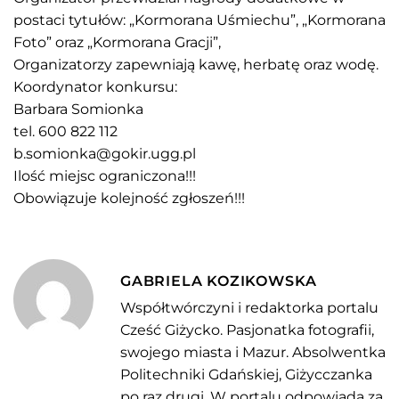
postaci tytułów: „Kormorana Uśmiechu”, „Kormorana
Foto” oraz „Kormorana Gracji”,
Organizatorzy zapewniają kawę, herbatę oraz wodę.
Koordynator konkursu:
Barbara Somionka
tel. 600 822 112
b.somionka@gokir.ugg.pl
Ilość miejsc ograniczona!!!
Obowiązuje kolejność zgłoszeń!!!
GABRIELA KOZIKOWSKA
Współtwórczyni i redaktorka portalu
Cześć Giżycko. Pasjonatka fotografii,
swojego miasta i Mazur. Absolwentka
Politechniki Gdańskiej, Giżycczanka
po raz drugi. W portalu odpowiada za