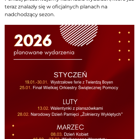
teraz znalazły się w oficjalnych planach na
nadchodzący sezon.