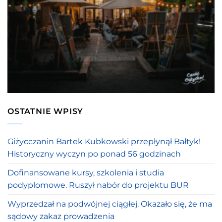
OSTATNIE WPISY
Giżycczanin Bartek Kubkowski przepłynął Bałtyk!
Historyczny wyczyn po ponad 56 godzinach
Dofinansowane kursy, szkolenia i studia
podyplomowe. Ruszył nabór do projektu BUR
Wyprzedzał na podwójnej ciągłej. Okazało się, że ma
sądowy zakaz prowadzenia