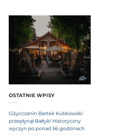
OSTATNIE WPISY
Giżycczanin Bartek Kubkowski
przepłynął Bałtyk! Historyczny
wyczyn po ponad 56 godzinach