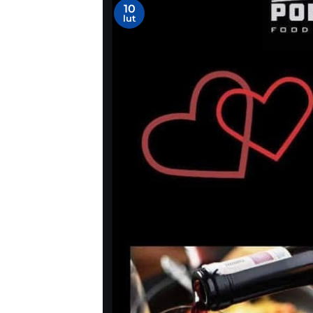
10
lut