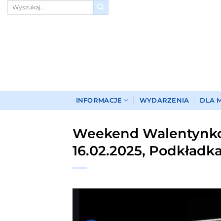
Przewiń
do
zawartości
INFORMACJE
WYDARZENIA
DLA 
Weekend Walentynko
16.02.2025, Podkładk