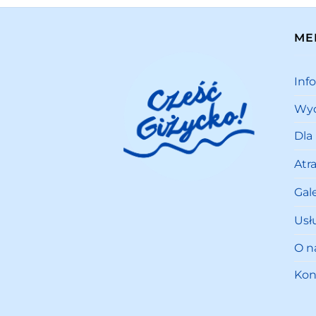
ME
Inf
Wyd
Dla
Atr
Gale
Usł
O n
Kon