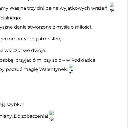
zamy Was na trzy dni pełne wyjątkowych wrażeń!
cjalnego:
zne dania stworzone z myślą o miłości.
ręci romantyczną atmosferę.
 na wieczór we dwoje.
osobą, przyjaciółmi czy solo – w Podkładce
, by poczuć magię Walentynek.
ają szybko!
iany. Do zobaczenia!