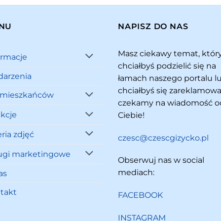
NU
NAPISZ DO NAS
Masz ciekawy temat, któ
ormacje
chciałbyś podzielić się na
arzenia
łamach naszego portalu l
chciałbyś się zareklamowa
 mieszkańców
czekamy na wiadomość o
akcje
Ciebie!
ria zdjęć
czesc@czescgizycko.pl
ugi marketingowe
Obserwuj nas w social
mediach:
as
takt
FACEBOOK
INSTAGRAM