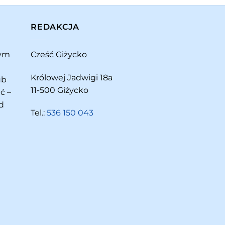
REDAKCJA
rym
Cześć Giżycko
Królowej Jadwigi 18a
ub
11-500 Giżycko
ć –
d
Tel.:
536 150 043