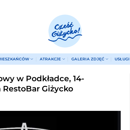
MIESZKAŃCÓW
ATRAKCJE
GALERIA ZDJĘĆ
USŁUG
wy w Podkładce, 14-
a RestoBar Giżycko