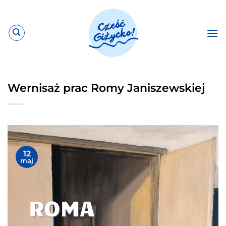
Przewiń
do
zawartości
Wernisaż prac Romy Janiszewskiej
12
maj