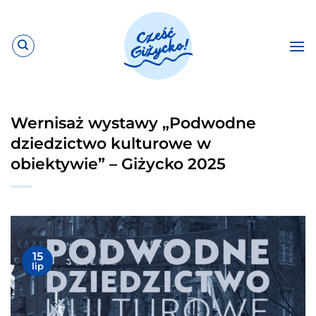
Przewiń
do
zawartości
Wernisaż wystawy „Podwodne
dziedzictwo kulturowe w
obiektywie” – Giżycko 2025
15
lip