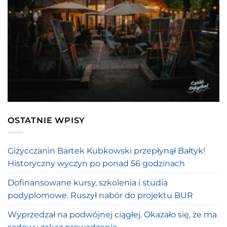
OSTATNIE WPISY
Giżycczanin Bartek Kubkowski przepłynął Bałtyk!
Historyczny wyczyn po ponad 56 godzinach
Dofinansowane kursy, szkolenia i studia
podyplomowe. Ruszył nabór do projektu BUR
Wyprzedzał na podwójnej ciągłej. Okazało się, że ma