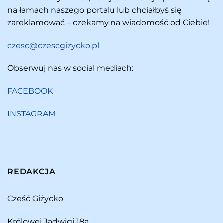
na łamach naszego portalu lub chciałbyś się
zareklamować – czekamy na wiadomość od Ciebie!
czesc@czescgizycko.pl
Obserwuj nas w social mediach:
FACEBOOK
INSTAGRAM
REDAKCJA
Cześć Giżycko
Królowej Jadwigi 18a