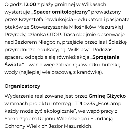
O godz.
12:00
z plaży gminnej w Wilkasach
wystartuje
„Spacer ornitologiczny”
prowadzony
przez Krzysztofa Pawlukojcia – edukatora i pasjonata
ptaków ze Stowarzyszenia Miłośników Mazurskiej
Przyrody, członka OTOP. Trasa obejmie obserwacje
nad Jeziorem Niegocin, przejście przez las i Ścieżkę
przyrodniczo-edukacyjną „Wilk-asy”. Podczas
spaceru odbędzie się również akcja
„Sprzątania
Świata”
– warto więc zabrać rękawiczki i butelkę
wody (najlepiej wielorazową, z kranówką).
Organizatorzy
Wydarzenie realizowane jest przez
Gminę Giżycko
w ramach projektu Interreg LTPL0233 „EcoCamp –
każdy może żyć ekologicznie”, we współpracy z
Samorządem Rejonu Wileńskiego i Fundacją
Ochrony Wielkich Jezior Mazurskich.