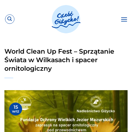
Przewiń
do
zawartości
World Clean Up Fest – Sprzątanie
Świata w Wilkasach i spacer
ornitologiczny
15
wrz