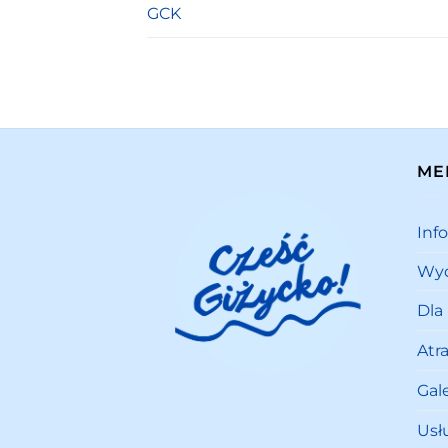
GCK
ME
Inf
Wyd
Dla
Atr
Gale
Usł