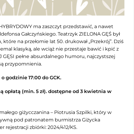
r HYBRYDOWY ma zaszczyt przedstawić, a nawet
ldefonsa Gałczyńskiego. Teatrzyk ZIELONA GĘŚ był
które na przełomie lat 50. drukował „Przekrój”. Dziś
emal klasyką, ale wciąż nie przestaje bawić i kpić z
J GĘSI pełne absurdalnego humoru, najczystszej
 są przypomnienia.
 o godzinie 17:00 do GCK.
 opłatą (min. 5 zł). dostępne od 3 kwietnia w
małego giżycczanina – Piotrusia Szpilki, który w
tatywną pod patronatem burmistrza Giżycka
rejestracji zbiórki: 2024/412/KS.