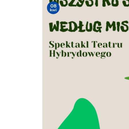
08
kwi