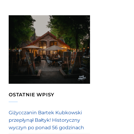
OSTATNIE WPISY
Giżycczanin Bartek Kubkowski
przepłynął Bałtyk! Historyczny
wyczyn po ponad 56 godzinach