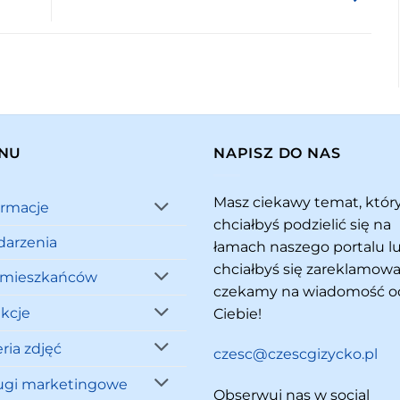
NU
NAPISZ DO NAS
Masz ciekawy temat, któ
ormacje
chciałbyś podzielić się na
arzenia
łamach naszego portalu l
chciałbyś się zareklamowa
 mieszkańców
czekamy na wiadomość o
akcje
Ciebie!
ria zdjęć
czesc@czescgizycko.pl
ugi marketingowe
Obserwuj nas w social