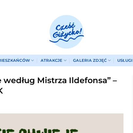
MIESZKAŃCÓW
ATRAKCJE
GALERIA ZDJĘĆ
USŁUG
 według Mistrza Ildefonsa” –
K