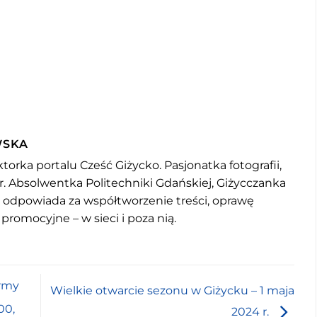
WSKA
torka portalu Cześć Giżycko. Pasjonatka fotografii,
r. Absolwentka Politechniki Gdańskiej, Giżycczanka
u odpowiada za współtworzenie treści, oprawę
 promocyjne – w sieci i poza nią.
ormy
Wielkie otwarcie sezonu w Giżycku – 1 maja
00,
2024 r.