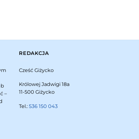
REDAKCJA
rym
Cześć Giżycko
Królowej Jadwigi 18a
ub
11-500 Giżycko
ć –
d
Tel.:
536 150 043